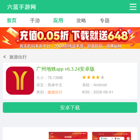
首页
手游
应用
攻略
专题
安卓手游
手游工具
热门手游
角色扮演
益智休闲
旅游出行
动作射击
赛车飞行
策略卡牌
广州地铁app v6.3.24安卓版
冒险解谜
经营养成
音乐舞蹈
大小：76.13MB
语言：简体中文
系统：Android
类别：
旅游出行
时间：2026-06-01
体育竞技
桌游棋牌
手游工具
安卓下载