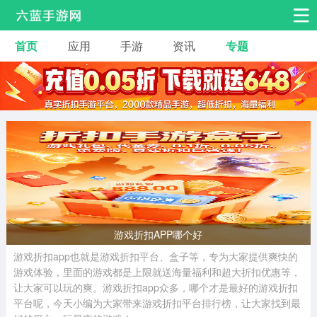
首页
应用
手游
资讯
专题
安卓手游
安卓应用
热门手游
角色扮演
益智休闲
动作射击
赛车飞行
策略卡牌
冒险解谜
经营养成
音乐舞蹈
体育竞技
桌游棋牌
手游工具
游戏折扣APP哪个好
游戏折扣app也就是游戏折扣平台、盒子等，专为大家提供爽快的
游戏体验，里面的游戏都是上限就送海量福利和超大折扣优惠等，
让大家可以玩的爽。游戏折扣app众多，哪个才是最好的游戏折扣
平台呢，今天小编为大家带来游戏折扣平台排行榜，让大家找到最