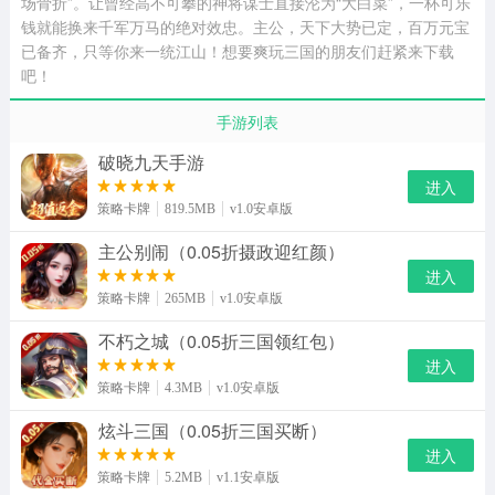
场骨折”。让曾经高不可攀的神将谋士直接沦为“大白菜”，一杯可乐
钱就能换来千军万马的绝对效忠。主公，天下大势已定，百万元宝
已备齐，只等你来一统江山！想要爽玩三国的朋友们赶紧来下载
吧！
手游列表
破晓九天手游
进入
策略卡牌
819.5MB
v1.0安卓版
主公别闹（0.05折摄政迎红颜）
进入
策略卡牌
265MB
v1.0安卓版
不朽之城（0.05折三国领红包）
进入
策略卡牌
4.3MB
v1.0安卓版
炫斗三国（0.05折三国买断）
进入
策略卡牌
5.2MB
v1.1安卓版