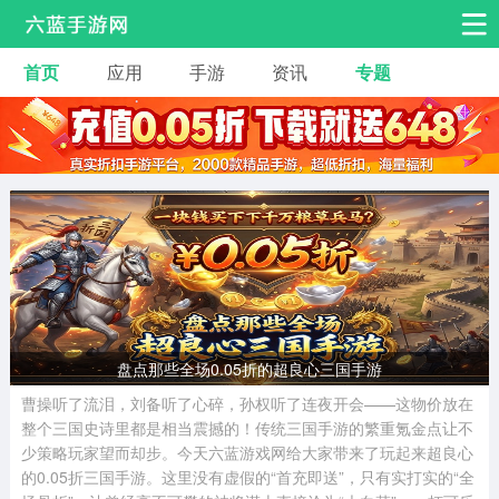
首页
应用
手游
资讯
专题
安卓手游
安卓应用
热门手游
角色扮演
益智休闲
动作射击
赛车飞行
策略卡牌
冒险解谜
经营养成
音乐舞蹈
体育竞技
桌游棋牌
手游工具
盘点那些全场0.05折的超良心三国手游
曹操听了流泪，刘备听了心碎，孙权听了连夜开会——这物价放在
整个三国史诗里都是相当震撼的！传统三国手游的繁重氪金点让不
少策略玩家望而却步。今天六蓝游戏网给大家带来了玩起来超良心
的0.05折三国手游。这里没有虚假的“首充即送”，只有实打实的“全