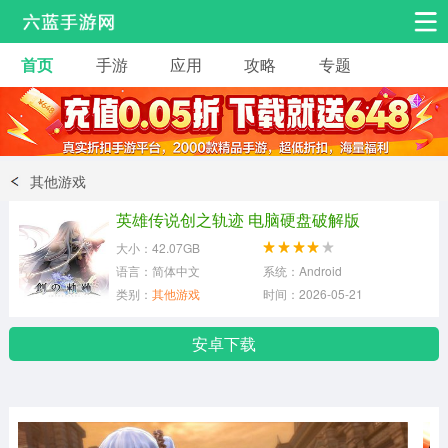
首页
手游
应用
攻略
专题
安卓手游
手游工具
热门手游
角色扮演
益智休闲
其他游戏
动作射击
赛车飞行
策略卡牌
英雄传说创之轨迹 电脑硬盘破解版
冒险解谜
经营养成
音乐舞蹈
大小：42.07GB
语言：简体中文
系统：Android
类别：
其他游戏
时间：2026-05-21
体育竞技
桌游棋牌
手游工具
安卓下载