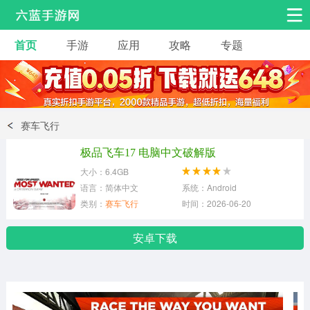
首页
手游
应用
攻略
专题
安卓手游
手游工具
热门手游
角色扮演
益智休闲
赛车飞行
动作射击
赛车飞行
策略卡牌
极品飞车17 电脑中文破解版
冒险解谜
经营养成
音乐舞蹈
大小：6.4GB
语言：简体中文
系统：Android
类别：
赛车飞行
时间：2026-06-20
体育竞技
桌游棋牌
手游工具
安卓下载