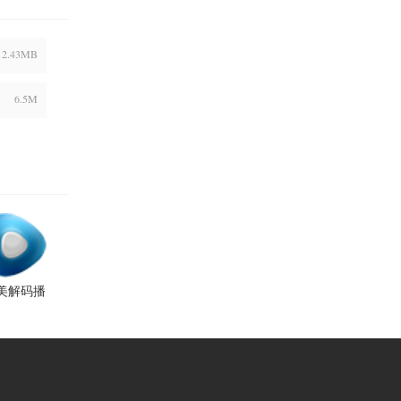
12.43MB
6.5M
美解码播
放器
024.08免
费版