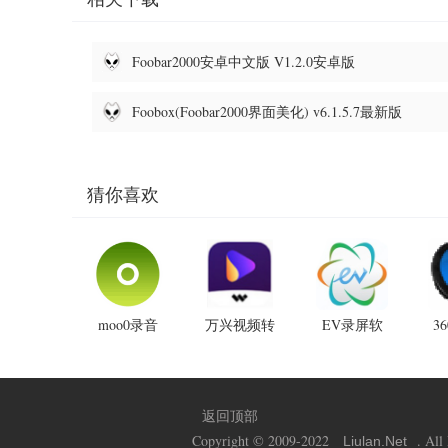
Foobar2000安卓中文版 V1.2.0安卓版
Foobox(Foobar2000界面美化) v6.1.5.7最新版
猜你喜欢
moo0录音
万兴视频转
EV录屏软
3
专家 V1.49
换器
件破解无限
官方版
v14.0.1.21
制无水印
V
最新版
V5.2.1.1绿
色版
返回顶部
Copyright © 2009-2022
. All
Liulan
.Net