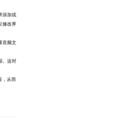
。
求添加或
义修改界
量音频文
据。这对
正等，从而