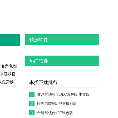
精选软件
热门软件
一名角色都
后来游戏官
以免费畅
本类下载排行
1
艾尔登法环全DLC破解版 中文版
2
暗黑2重制版 中文破解版
3
金庸群侠传xPC绿色版