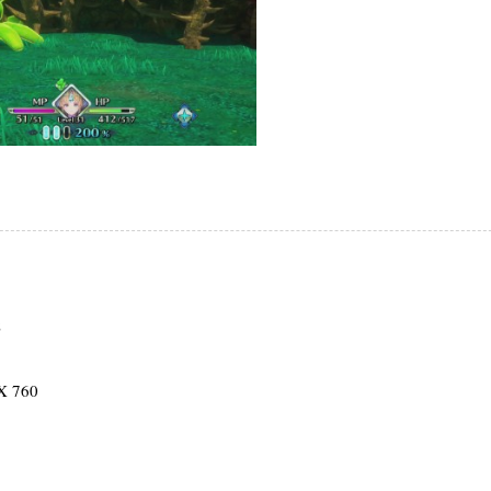
z
X 760