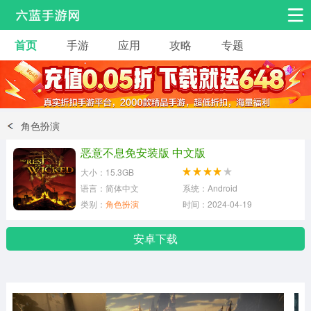
首页
手游
应用
攻略
专题
安卓手游
手游工具
热门手游
角色扮演
益智休闲
角色扮演
动作射击
赛车飞行
策略卡牌
恶意不息免安装版 中文版
冒险解谜
经营养成
音乐舞蹈
大小：15.3GB
语言：简体中文
系统：Android
类别：
角色扮演
时间：2024-04-19
体育竞技
桌游棋牌
安卓下载