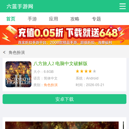
首页
手游
应用
攻略
专题
安卓手游
手游工具
热门手游
角色扮演
益智休闲
角色扮演
动作射击
赛车飞行
策略卡牌
八方旅人2 电脑中文破解版
冒险解谜
经营养成
音乐舞蹈
大小：6.6GB
语言：简体中文
系统：Android
类别：
角色扮演
时间：2026-05-21
体育竞技
桌游棋牌
手游工具
安卓下载