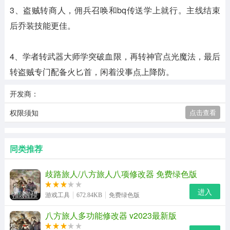
3、盗贼转商人，佣兵召唤和bq传送学上就行。主线结束
后乔装技能更佳。
4、学者转武器大师学突破血限，再转神官点光魔法，最后
转盗贼专门配备火匕首，闲着没事点上降防。
开发商：
权限须知
点击查看
同类推荐
歧路旅人/八方旅人八项修改器 免费绿色版
进入
游戏工具
672.84KB
免费绿色版
八方旅人多功能修改器 v2023最新版