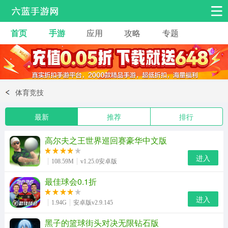
首页
手游
应用
攻略
专题
安卓手游
手游工具
热门手游
角色扮演
益智休闲
体育竞技
动作射击
赛车飞行
策略卡牌
最新
推荐
排行
冒险解谜
经营养成
音乐舞蹈
高尔夫之王世界巡回赛豪华中文版
体育竞技
桌游棋牌
手游工具
进入
108.59M
v1.25.0安卓版
最佳球会0.1折
进入
1.94G
安卓版v2.9.145
黑子的篮球街头对决无限钻石版