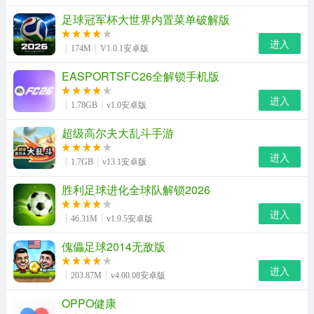
足球冠军杯大世界内置菜单破解版
进入
174M
V1.0.1安卓版
EASPORTSFC26全解锁手机版
进入
1.78GB
v1.0安卓版
超级高尔夫大乱斗手游
进入
1.7GB
v13.1安卓版
胜利足球进化全球队解锁2026
进入
46.31M
v1.9.5安卓版
傀儡足球2014无敌版
进入
203.87M
v4.00.08安卓版
OPPO健康