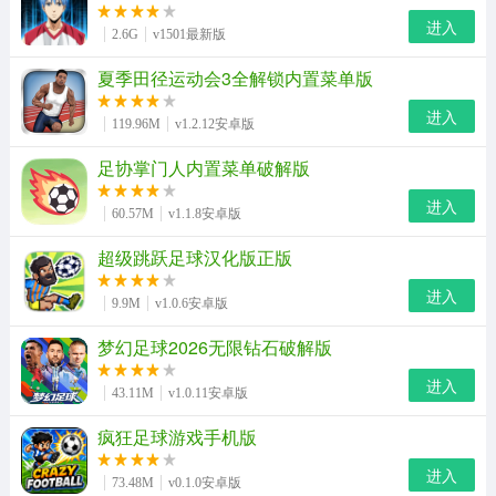
进入
2.6G
v1501最新版
夏季田径运动会3全解锁内置菜单版
进入
119.96M
v1.2.12安卓版
足协掌门人内置菜单破解版
进入
60.57M
v1.1.8安卓版
超级跳跃足球汉化版正版
进入
9.9M
v1.0.6安卓版
梦幻足球2026无限钻石破解版
进入
43.11M
v1.0.11安卓版
疯狂足球游戏手机版
进入
73.48M
v0.1.0安卓版