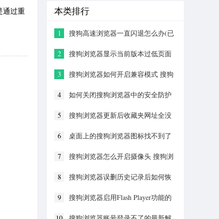
本类排行
是通过重
1
搜狗高速浏览器一直闪退怎么办(已
解决)
2
搜狗浏览器显示当前版本过低页面
显示异常的解决方法
3
搜狗浏览器如何开启兼容模式 搜狗
浏览器兼容模式设置教程
4
如何关闭搜狗浏览器中的安全防护
(已解决)
5
搜狗浏览器更新后收藏夹网址全没
了怎么办?搜狗浏览器收藏夹丢失的
解决方法
6
桌面上的搜狗浏览器图标找不到了
怎么办(已解决)
7
搜狗浏览器怎么开启摄像头 搜狗浏
览器摄像头设置教程
8
搜狗浏览器误删历史记录后如何恢
复(已解决)
9
搜狗浏览器启用Flash Player功能的
详细操作方法(图文)
10
搜狗浏览器账号登录不了的最新解