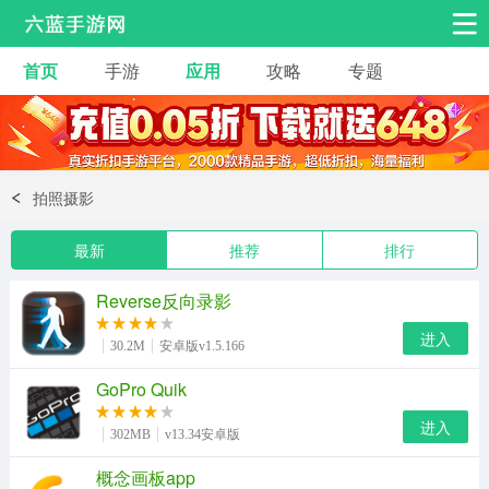
首页
手游
应用
攻略
专题
安卓手游
手游工具
热门手游
角色扮演
益智休闲
拍照摄影
动作射击
赛车飞行
策略卡牌
最新
推荐
排行
冒险解谜
经营养成
音乐舞蹈
Reverse反向录影
体育竞技
桌游棋牌
手游工具
进入
30.2M
安卓版v1.5.166
GoPro Quik
进入
302MB
v13.34安卓版
概念画板app