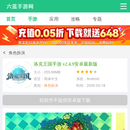
首页
手游
应用
攻略
专题
安卓手游
手游工具
热门手游
角色扮演
益智休闲
角色扮演
动作射击
赛车飞行
策略卡牌
洛克王国手游 v2.4.9安卓最新版
冒险解谜
经营养成
音乐舞蹈
大小：255.99MB
语言：简体中文
系统：Android
类别：
角色扮演
时间：2026-03-18
体育竞技
桌游棋牌
此软件不提供安卓版下载