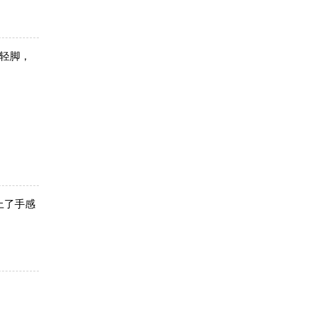
轻脚，
上了手感