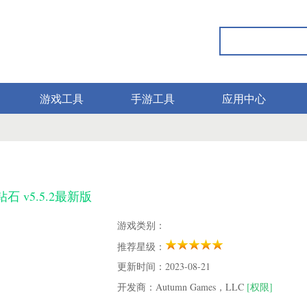
游戏工具
手游工具
应用中心
 v5.5.2最新版
游戏类别：
推荐星级：
更新时间：2023-08-21
开发商：Autumn Games，LLC
[权限]