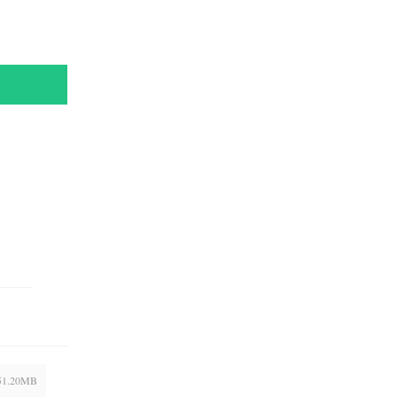
51.20MB