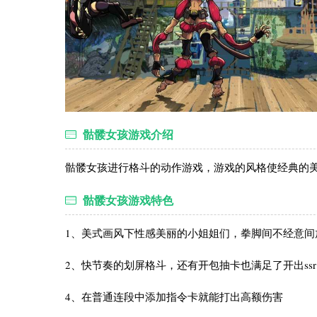
骷髅女孩游戏介绍
骷髅女孩进行格斗的动作游戏，游戏的风格使经典的
骷髅女孩游戏特色
1、美式画风下性感美丽的小姐姐们，拳脚间不经意间
2、快节奏的划屏格斗，还有开包抽卡也满足了开出ss
4、在普通连段中添加指令卡就能打出高额伤害