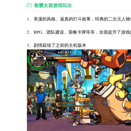
骷髅女孩游戏玩法
1、美漫的风格。逼真的打斗效果，经典的二次元人物
2、RPG、团队建设、策略卡牌等等，全面提升了游戏
3、剧情延续了之前的主机版本