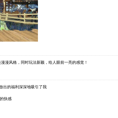
美漫漫风格，同时玩法新颖，给人眼前一亮的感觉
！
放出的福利深深地吸引了我
r的快感