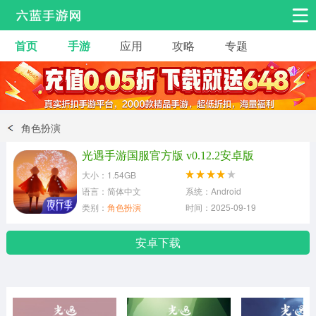
首页
手游
应用
攻略
专题
安卓手游
手游工具
热门手游
角色扮演
益智休闲
角色扮演
动作射击
赛车飞行
策略卡牌
光遇手游国服官方版 v0.12.2安卓版
冒险解谜
经营养成
音乐舞蹈
大小：1.54GB
语言：简体中文
系统：Android
类别：
角色扮演
时间：2025-09-19
体育竞技
桌游棋牌
安卓下载