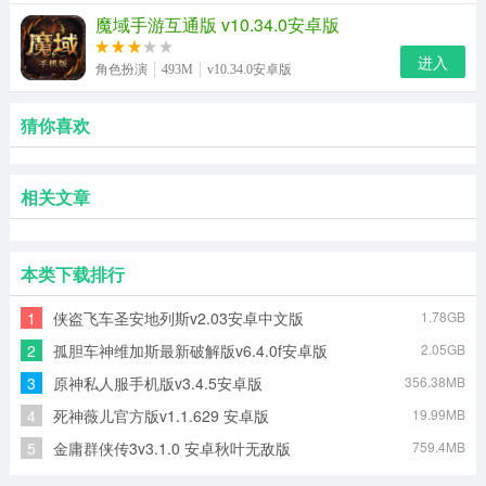
魔域手游互通版 v10.34.0安卓版
进入
角色扮演
493M
v10.34.0安卓版
猜你喜欢
相关文章
本类下载排行
1
侠盗飞车圣安地列斯v2.03安卓中文版
1.78GB
2
孤胆车神维加斯最新破解版v6.4.0f安卓版
2.05GB
3
原神私人服手机版v3.4.5安卓版
356.38MB
4
死神薇儿官方版v1.1.629 安卓版
19.99MB
5
金庸群侠传3v3.1.0 安卓秋叶无敌版
759.4MB