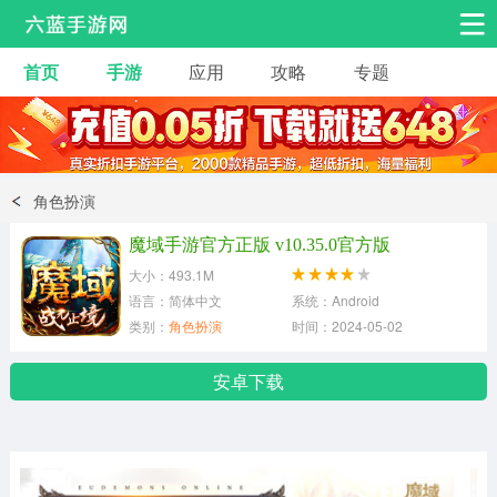
首页
手游
应用
攻略
专题
安卓手游
手游工具
热门手游
角色扮演
益智休闲
角色扮演
动作射击
赛车飞行
策略卡牌
魔域手游官方正版 v10.35.0官方版
冒险解谜
经营养成
音乐舞蹈
大小：493.1M
语言：简体中文
系统：Android
类别：
角色扮演
时间：2024-05-02
体育竞技
桌游棋牌
安卓下载