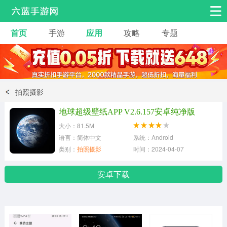
首页
手游
应用
攻略
专题
安卓手游
手游工具
热门手游
角色扮演
益智休闲
拍照摄影
动作射击
赛车飞行
策略卡牌
地球超级壁纸APP V2.6.157安卓纯净版
冒险解谜
经营养成
音乐舞蹈
大小：81.5M
语言：简体中文
系统：Android
类别：
拍照摄影
时间：2024-04-07
体育竞技
桌游棋牌
安卓下载