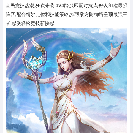
全民竞技热潮,狂欢来袭.4V4跨服匹配对抗,与好友组建最强
阵容,配合精妙走位和技能策略,摧毁敌方防御塔登顶最强王
者,感受轻松竞技新快感