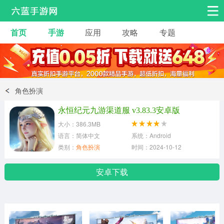
首页
手游
应用
攻略
专题
安卓手游
手游工具
热门手游
角色扮演
益智休闲
角色扮演
动作射击
赛车飞行
策略卡牌
永恒纪元九游渠道服 v3.83.3安卓版
冒险解谜
经营养成
音乐舞蹈
大小：386.3MB
语言：简体中文
系统：Android
类别：
角色扮演
时间：2024-10-12
体育竞技
桌游棋牌
安卓下载