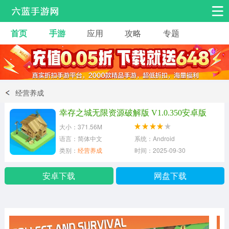
首页
手游
应用
攻略
专题
安卓手游
手游工具
热门手游
角色扮演
益智休闲
经营养成
动作射击
赛车飞行
策略卡牌
幸存之城无限资源破解版 V1.0.350安卓版
冒险解谜
经营养成
音乐舞蹈
大小：371.56M
语言：简体中文
系统：Android
类别：
经营养成
时间：2025-09-30
体育竞技
桌游棋牌
安卓下载
网盘下载