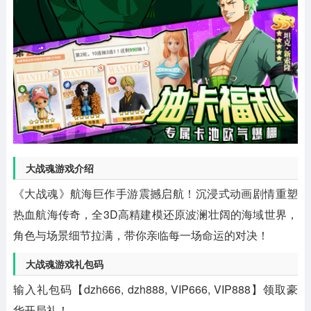
大战魂游戏介绍
《大战魂》航海巨作手游震撼启航！沉浸式动画剧情重塑
热血航海传奇，全3D高精建模还原波澜壮阔的海域世界，
角色与场景细节拉满，带你亲临每一场命运的对决！
大战魂游戏礼包码
输入礼包码【dzh666, dzh888, VIP666, VIP888】领取豪
华开局礼！