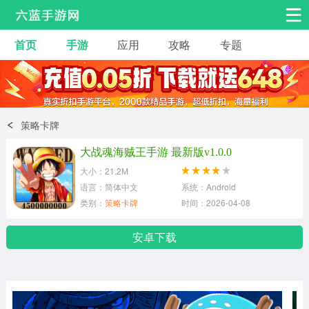
首页
手游
应用
攻略
专题
安卓手游
手游工具
热门手游
角色扮演
益智休闲
策略卡牌
动作射击
赛车飞行
策略卡牌
大战魂海贼王手游 最新版v1.0.0
冒险解谜
经营养成
音乐舞蹈
大小：21.2M
语言：简体中文
系统：Android
类别：
策略卡牌
时间：2026-04-08
体育竞技
桌游棋牌
手游工具
安卓下载