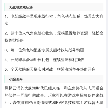
大战魂游戏玩法
1、电影级叙事呈现主线征程，角色动态细腻、场景宏大真
实
2、超十位人气角色随心收集，无损重置培养资源，轻松变
换阵型策略
3、每一位角色均配备专属技能特效与战斗动画
4、开局即享豪华船长礼包，连续登陆福利加倍
5、全天候跨服天梯实时对战，联盟海域争夺热血开启
小编测评
风起云涌的大航海时代已经来临！和主角路飞与志同道合
的伙伴一同航行的故事。玩家可以在游戏中招募伙伴来战
斗，该作拥有PVE剧情模式和PVP竞技模式！游戏暂无资