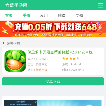
首页
手游
应用
攻略
专题
安卓手游
手游工具
热门手游
角色扮演
益智休闲
策略卡牌
动作射击
赛车飞行
策略卡牌
保卫萝卜无限金币破解版 v2.0.14安卓版
冒险解谜
经营养成
音乐舞蹈
大小：82.27MB
语言：简体中文
系统：Android
类别：
策略卡牌
时间：2026-04-21
体育竞技
桌游棋牌
手游工具
安卓下载