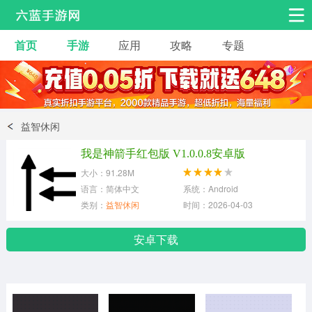
首页
手游
应用
攻略
专题
安卓手游
手游工具
热门手游
角色扮演
益智休闲
益智休闲
动作射击
赛车飞行
策略卡牌
我是神箭手红包版 V1.0.0.8安卓版
冒险解谜
经营养成
音乐舞蹈
大小：91.28M
语言：简体中文
系统：Android
类别：
益智休闲
时间：2026-04-03
体育竞技
桌游棋牌
手游工具
安卓下载