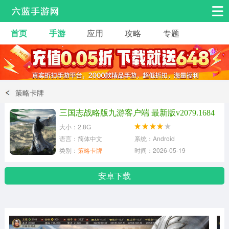
首页
手游
应用
攻略
专题
安卓手游
手游工具
热门手游
角色扮演
益智休闲
策略卡牌
动作射击
赛车飞行
策略卡牌
三国志战略版九游客户端 最新版v2079.1684
冒险解谜
经营养成
音乐舞蹈
大小：2.8G
语言：简体中文
系统：Android
类别：
策略卡牌
时间：2026-05-19
体育竞技
桌游棋牌
手游工具
安卓下载