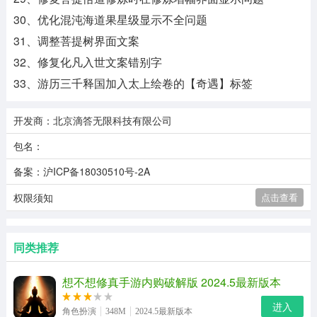
30、优化混沌海道果星级显示不全问题
31、调整菩提树界面文案
32、修复化凡入世文案错别字
33、游历三千释国加入太上绘卷的【奇遇】标签
开发商：北京滴答无限科技有限公司
包名：
备案：沪ICP备18030510号-2A
权限须知
点击查看
同类推荐
想不想修真手游内购破解版 2024.5最新版本
进入
角色扮演
348M
2024.5最新版本