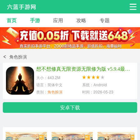
首页
手游
应用
攻略
专题
安卓手游
手游工具
热门手游
角色扮演
益智休闲
角色扮演
动作射击
赛车飞行
策略卡牌
想不想修真无限资源无限修为版 v5.9.4最新版
冒险解谜
经营养成
音乐舞蹈
大小：443.2M
语言：简体中文
系统：Android
类别：
角色扮演
时间：2026-05-23
体育竞技
桌游棋牌
手游工具
安卓下载