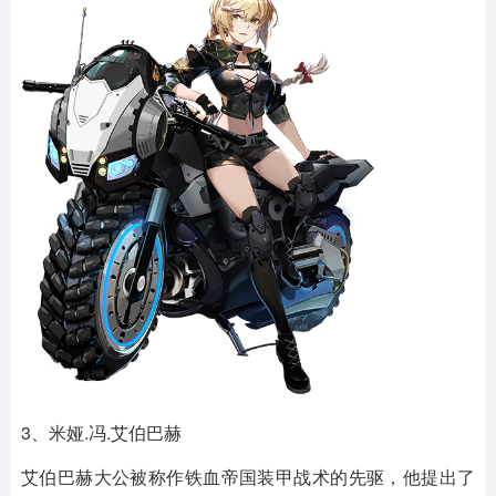
3、米娅.冯.艾伯巴赫
艾伯巴赫大公被称作铁血帝国装甲战术的先驱，他提出了