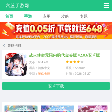
首页
手游
应用
攻略
专题
安卓手游
手游工具
热门手游
角色扮演
益智休闲
策略卡牌
动作射击
赛车飞行
策略卡牌
战火使命无限内购代金券版 v2.0.6安卓版
冒险解谜
经营养成
音乐舞蹈
大小：684.4M
语言：简体中文
系统：Android
类别：
策略卡牌
时间：2026-05-27
体育竞技
桌游棋牌
手游工具
安卓下载