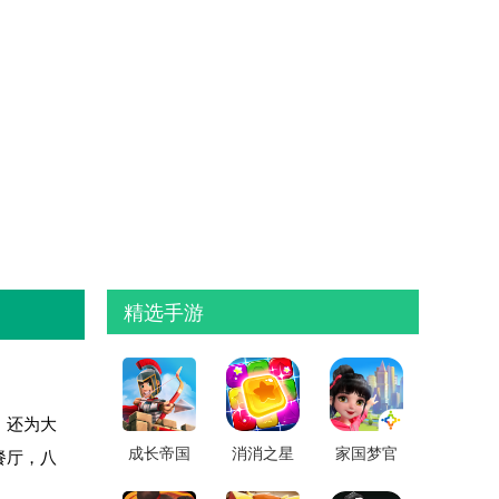
精选手游
，还为大
成长帝国
消消之星
家国梦官
餐厅，八
罗马内置
除方块没
方版
！
功能菜单
有广告版