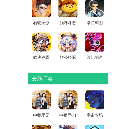
版
石破天惊
猫咪斗恶
掌门霸图
买断版官
龙3安卓版
无限资源
方版
版(免登
录)
武侠称霸
坎公骑冠
波比的游
破解版无
剑破解版
戏时间第
限银两元
无限钻石
二章手机
宝版
版
最新手游
中餐厅无
中餐厅0.1
宇宙农场
限金币钻
折扣版
物语去广
石版
v2026最新
告版