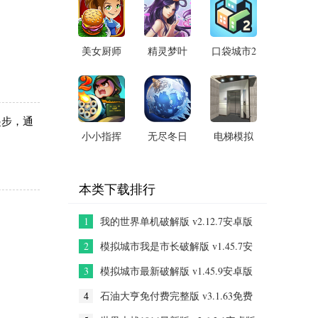
v1.3.8最
版本
v1.2.3安
新版
卓版
美女厨师
精灵梦叶
口袋城市2
无限金币
罗丽手机
手机版
版游戏
版 v4.2.3
v1.031安
v2.28.1安
安卓免费
卓版
卓破解版
版
起步，通
小小指挥
无尽冬日
电梯模拟
官2无限金
内购版不
器3D原版
币版
用登录
v2.0.0安
v1.9.9安
v1.14.8安
卓版
本类下载排行
卓版
卓版
1
我的世界单机破解版 v2.12.7安卓版
2
模拟城市我是市长破解版 v1.45.7安
卓版
3
模拟城市最新破解版 v1.45.9安卓版
4
石油大亨免付费完整版 v3.1.63免费
版