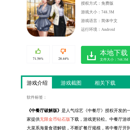
授权方式：免费版
游戏大小：748.3M
游戏语言：简体中文
运行环境：Android
本地下载
71.56%
28.44%
文件大小：748.3M
游戏介绍
游戏截图
相关下载
软件标签：
《中餐厅破解版》
是人气综艺《中餐厅》授权开发的
家提供
无限金币钻石版
下载，游戏更轻松。中餐厅游
大菜系海量食谱解锁，不断扩餐厅规模，将中餐厅开