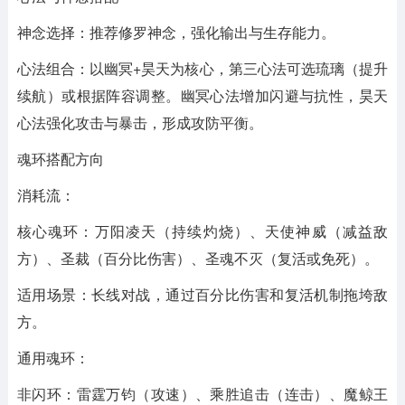
神念选择：推荐修罗神念，强化输出与生存能力。
心法组合：以幽冥+昊天为核心，第三心法可选琉璃（提升
续航）或根据阵容调整。幽冥心法增加闪避与抗性，昊天
心法强化攻击与暴击，形成攻防平衡。
魂环搭配方向
消耗流：
核心魂环：万阳凌天（持续灼烧）、天使神威（减益敌
方）、圣裁（百分比伤害）、圣魂不灭（复活或免死）。
适用场景：长线对战，通过百分比伤害和复活机制拖垮敌
方。
通用魂环：
非闪环：雷霆万钧（攻速）、乘胜追击（连击）、魔鲸王