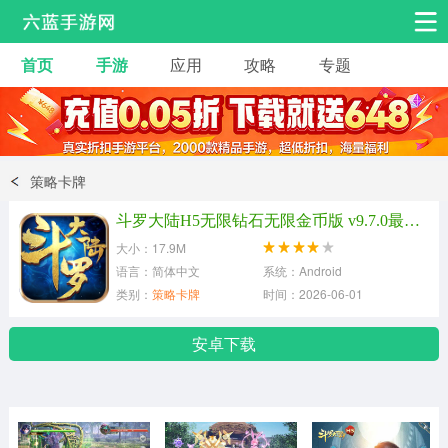
首页
手游
应用
攻略
专题
安卓手游
手游工具
热门手游
角色扮演
益智休闲
策略卡牌
动作射击
赛车飞行
策略卡牌
斗罗大陆H5无限钻石无限金币版 v9.7.0最新版
冒险解谜
经营养成
音乐舞蹈
大小：17.9M
语言：简体中文
系统：Android
类别：
策略卡牌
时间：2026-06-01
体育竞技
桌游棋牌
手游工具
安卓下载