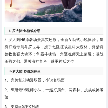
斗罗大陆H5游戏介绍
斗罗大陆H5原著场景真实还原，全新互动式小说体验，量
身打造专属斗罗世界，携手七怪征战星斗大森林，狩猎魂
兽收集强大魂环；争霸斗魂场，角逐魂师无上荣耀；激战
杀戮之都、通关海神九考，继承神祇之位！
斗罗大陆H5游戏特色
1、完美复刻动漫场景，小说名场面
2、组建最强魂师小队，一起打擂台、闯森林、挑战成神考
验
3、支持玩家PK对战