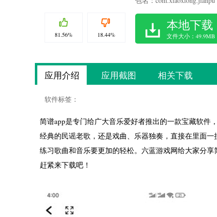
包名：com.xiaoxiong.jianpu
本地下载
81.56%
18.44%
文件大小：49.9MB
应用介绍
应用截图
相关下载
软件标签：
简谱app是专门给广大音乐爱好者推出的一款宝藏软件
经典的民谣老歌，还是戏曲、乐器独奏，直接在里面一
练习歌曲和音乐要更加的轻松。六蓝游戏网给大家分享简
赶紧来下载吧！