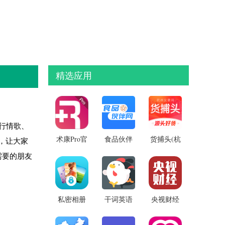
精选应用
行情歌、
术康Pro官
食品伙伴
货捕头(杭
，让大家
方版
网官方版
州女装网)
需要的朋友
私密相册
干词英语
央视财经
手机版
APP
手机版