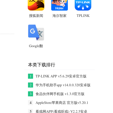
版
搜狐新闻
海尔智家
TPLINK
物联监控
app v7.5.3
app官方正
安卓版
摄像头app
版
v5.14.13.1930
v10.20.0
安卓版
安卓版
Google翻
译app
v10.19.48
安卓最新
本类下载排行
版
1
TP-LINK APP v5.6.29安卓官方版
2
华为手机助手app v14.0.0.320安卓版
3
食品伙伴网手机版 v1.3.0官方版
4
AppleStore苹果商店 官方版v5.20.1
5
看戏网APP(看戏听戏) V2.2.5安卓