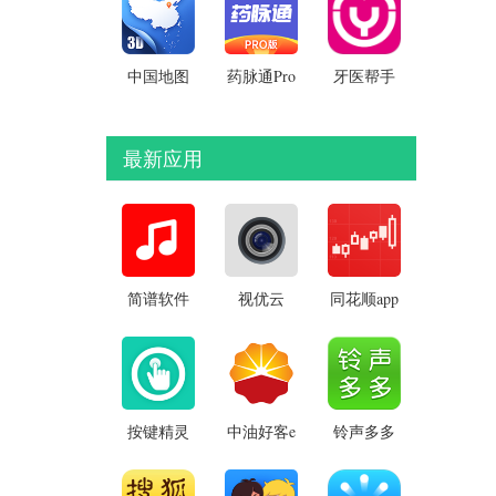
中国地图
药脉通Pro
牙医帮手
app
APP
机版
最新应用
简谱软件
视优云
同花顺app
手机版
APP
v11.54.04
v2.30.1安
安卓官方
v1.0.66安
卓版
版
卓版
按键精灵
中油好客e
铃声多多
app v2.3.9
站 v3.8.2
app
安卓版
v8.10.39.0
安卓官方
安卓版