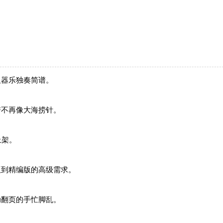
及器乐独奏简谱。
谱不再像大海捞针。
上架。
版到精编版的高级需求。
动翻页的手忙脚乱。