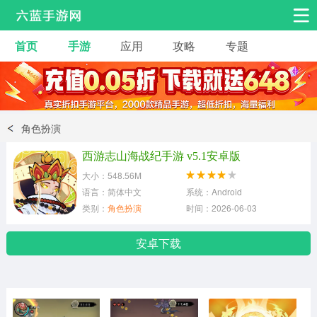
首页
手游
应用
攻略
专题
安卓手游
手游工具
热门手游
角色扮演
益智休闲
角色扮演
动作射击
赛车飞行
策略卡牌
西游志山海战纪手游 v5.1安卓版
冒险解谜
经营养成
音乐舞蹈
大小：548.56M
语言：简体中文
系统：Android
类别：
角色扮演
时间：2026-06-03
体育竞技
桌游棋牌
手游工具
安卓下载