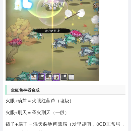
全红色神器合成
火眼+葫芦 = 火眼红葫芦（垃圾）
火眼+刑天 = 圣火刑天（一般）
镐子+扇子 = 混天裂地芭蕉扇（发里胡哨，0CD非常强，