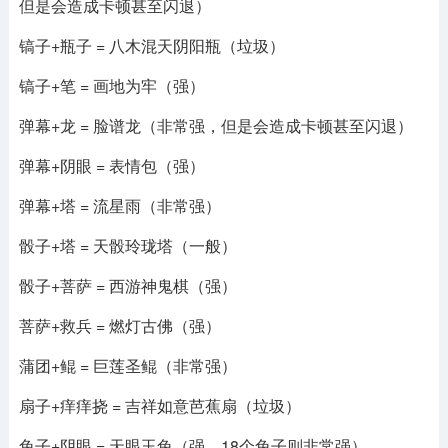
但是会造成卡顿甚至闪退）
镐子+瓶子 = 八木混天阴阳瓶（垃圾）
镐子+笔 = 画地为牢（强）
弹幕+龙 = 脸谱龙（非常强，但是会造成卡顿甚至闪退）
弹幕+阴眼 = 表情包（强）
弹幕+塔 = 流星雨（非常强）
骰子+塔 = 天骰玲珑塔（一般）
骰子+菩萨 = 西游神鬼棋（强）
菩萨+救兵 = 燃灯古佛（强）
蒲团+鲲 = 巨莲圣鲲（非常强）
扇子+痒痒挠 = 吉祥如意芭蕉扇（垃圾）
兔子+阴眼 = 天眼玉兔（强，18个兔子则非常强）