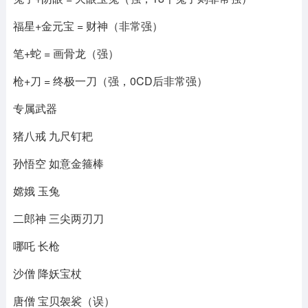
福星+金元宝 = 财神（非常强）
笔+蛇 = 画骨龙（强）
枪+刀 = 终极一刀（强，0CD后非常强）
专属武器
猪八戒 九尺钉耙
孙悟空 如意金箍棒
嫦娥 玉兔
二郎神 三尖两刃刀
哪吒 长枪
沙僧 降妖宝杖
唐僧 宝贝袈裟（误）