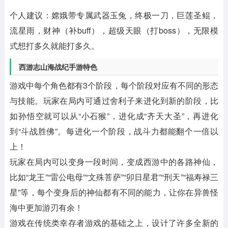
个人建议：
嫦娥带专属武器玉兔，终极一刀，巨莲圣鲲，
流星雨，财神（补buff），超级天眼（打boss），无限模
式想打多久就能打多久。
西游志山海战纪手游特色
游戏中每个角色都有3个阶段，每个阶段对应有不同的形态
与技能。玩家在局内可通过舍利子来进化到新的阶段，比
如孙悟空就可以从“小石猴”，进化成“齐天大圣”，再进化
到“斗战胜佛”。每进化一个阶段，战斗力都能翻个一倍以
上！
玩家在局内可以变身一段时间，变成西游中的各路神仙，
比如“龙王”“雷公电母”“文殊菩萨”“卯日星君”“刑天”“福寿禄三
星”等，每个变身后的神仙都有不同的能力，让你在异兽怪
海中更加游刃有余！
游戏在传统类幸存者游戏的基础之上，设计了许多全新的