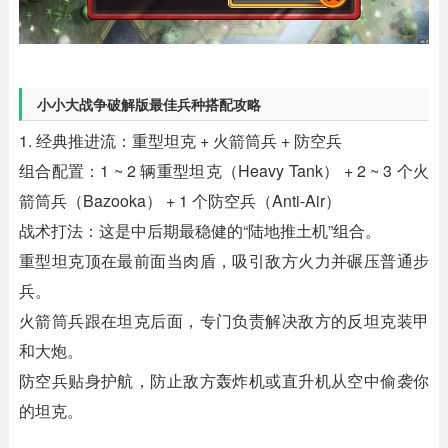
小小大战争破解版最佳兵种搭配攻略
1. 经典推进流：重型坦克 + 火箭筒兵 + 防空兵
组合配置：1 ~ 2 辆重型坦克（Heavy Tank） + 2 ~ 3 个火
箭筒兵（Bazooka） + 1 个防空兵（Anti-Air）
战术打法：这是中后期最稳健的“陆地推土机”组合。
重型坦克顶在最前面当肉盾，吸引敌方火力并碾压普通步
兵。
火箭筒兵跟在坦克后面，专门负责解决敌方的反坦克装甲
和大炮。
防空兵贴身护航，防止敌方轰炸机或直升机从空中偷袭你
的坦克。