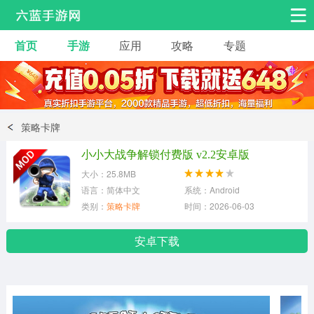
首页
手游
应用
攻略
专题
安卓手游
手游工具
热门手游
角色扮演
益智休闲
策略卡牌
动作射击
赛车飞行
策略卡牌
小小大战争解锁付费版 v2.2安卓版
冒险解谜
经营养成
音乐舞蹈
大小：25.8MB
语言：简体中文
系统：Android
类别：
策略卡牌
时间：2026-06-03
体育竞技
桌游棋牌
手游工具
安卓下载