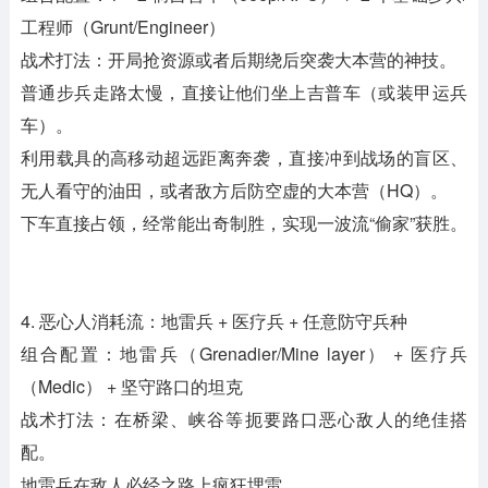
工程师（Grunt/Engineer）
战术打法：开局抢资源或者后期绕后突袭大本营的神技。
普通步兵走路太慢，直接让他们坐上吉普车（或装甲运兵
车）。
利用载具的高移动超远距离奔袭，直接冲到战场的盲区、
无人看守的油田，或者敌方后防空虚的大本营（HQ）。
下车直接占领，经常能出奇制胜，实现一波流“偷家”获胜。
4. 恶心人消耗流：地雷兵 + 医疗兵 + 任意防守兵种
组合配置：地雷兵（Grenadier/Mine layer） + 医疗兵
（Medic） + 坚守路口的坦克
战术打法：在桥梁、峡谷等扼要路口恶心敌人的绝佳搭
配。
地雷兵在敌人必经之路上疯狂埋雷。