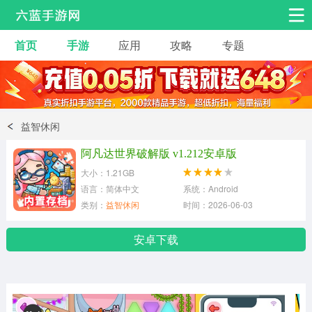
首页
手游
应用
攻略
专题
安卓手游
手游工具
热门手游
角色扮演
益智休闲
益智休闲
动作射击
赛车飞行
策略卡牌
阿凡达世界破解版 v1.212安卓版
冒险解谜
经营养成
音乐舞蹈
大小：1.21GB
语言：简体中文
系统：Android
类别：
益智休闲
时间：2026-06-03
体育竞技
桌游棋牌
手游工具
安卓下载