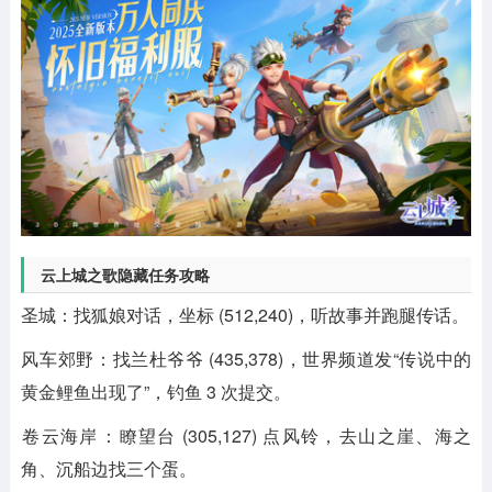
云上城之歌隐藏任务攻略
‌圣城‌：找狐娘对话，坐标 (512,240)，听故事并跑腿传话。
‌风车郊野‌：找兰杜爷爷 (435,378)，世界频道发“传说中的
黄金鲤鱼出现了”，钓鱼 3 次提交。
‌卷云海岸‌：瞭望台 (305,127) 点风铃，去山之崖、海之
角、沉船边找三个蛋。