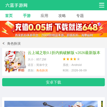
首页
手游
应用
攻略
专题
安卓手游
手游工具
热门手游
角色扮演
益智休闲
角色扮演
动作射击
赛车飞行
策略卡牌
云上城之歌0.1折内购破解版 v2026最新版本
冒险解谜
经营养成
音乐舞蹈
大小：857.2M
语言：简体中文
系统：Android
类别：
角色扮演
时间：2026-06-09
体育竞技
桌游棋牌
手游工具
安卓下载