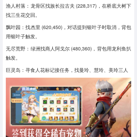
‌渔人村落‌：龙骨区找族长拉古夫 (228,317)，在桥底大树下
找三生花交回。
‌飘叶园‌：找杰里 (620,450)，对话提到银叶子时取消，背包
用银叶子触发。
‌无尽荒野‌：绿洲找商人阿戈尔 (480,360)，背包用龙利鱼扒
触发。
‌巨灵岛‌：寻食人花标记接任务，找曼玲、慧玲、美玲三人