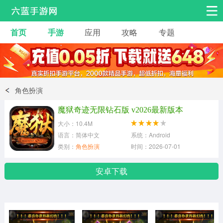
首页
手游
应用
攻略
专题
安卓手游
手游工具
热门手游
角色扮演
益智休闲
角色扮演
动作射击
赛车飞行
策略卡牌
魔狱奇迹无限钻石版 v2026最新版本
冒险解谜
经营养成
音乐舞蹈
大小：10.4M
语言：简体中文
系统：Android
类别：
角色扮演
时间：2026-07-01
体育竞技
桌游棋牌
手游工具
安卓下载