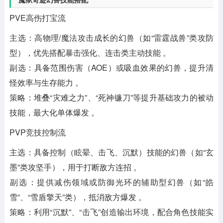
‌PVE高伤打宝流
‌主选‌：高物理/魔法攻击成长的幻兽（如“雷霆战兽”类攻防
型），优先搭配‌暴击强化‌、‌连击‌类主动技能 。
‌副选‌：具备范围伤害（AOE）或吸血效果的幻兽，提升清
怪效率与生存能力 。
‌策略‌：堆叠“灾难之力”、“死神镰刀”等提升基础攻力的被动
技能，最大化单体爆发 。‌‌
‌PVP竞技控制流‌
‌主选‌：具备控制（眩晕、击飞、沉默）技能的幻兽（如“玄
墨”类攻坚手），用于打断敌方连招 。
‌副选‌：提供减伤领域或防御光环的辅助型幻兽（如“皓
雪”、“雪盾擎天”类），抵消敌方爆发 。
‌策略‌：利用“沉默”、“击飞”创造输出环境，配合角色技能实