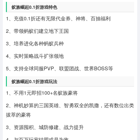
蚁族崛起0.1折游戏特色
1、充值0.1折还有无限代金券、神将、百抽福利
2、带领蚂蚁们建立地下王国
3、培养进化各种蚂蚁兵种
4、实时策略战斗扩张领地
5、支持全球同服PVP、联盟团战、世界BOSS等
蚁族崛起0.1折游戏玩法
1、不用1元即招100+名蚁族豪将
2、神机妙算的三国英雄、智勇双全的凯撒，还有数位出类
拔萃的豪将
3、资源囤积、城防修建、战力提升
4、与百万玩家结盟或是为敌