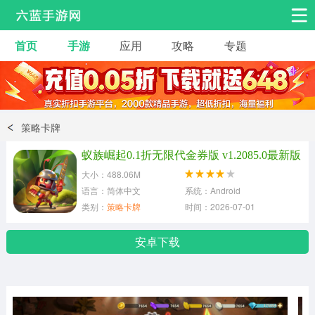
首页
手游
应用
攻略
专题
安卓手游
手游工具
热门手游
角色扮演
益智休闲
策略卡牌
动作射击
赛车飞行
策略卡牌
蚁族崛起0.1折无限代金券版 v1.2085.0最新版
冒险解谜
经营养成
音乐舞蹈
大小：488.06M
语言：简体中文
系统：Android
类别：
策略卡牌
时间：2026-07-01
体育竞技
桌游棋牌
手游工具
安卓下载