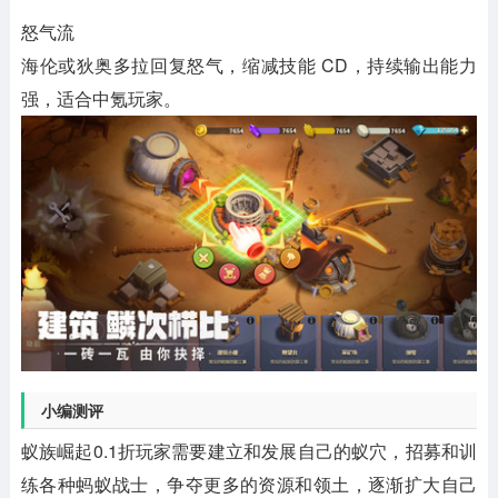
怒气流
海伦或狄奥多拉回复怒气，缩减技能 CD，持续输出能力
强，适合中氪玩家。
小编测评
蚁族崛起0.1折玩家需要建立和发展自己的蚁穴，招募和训
练各种蚂蚁战士，争夺更多的资源和领土，逐渐扩大自己