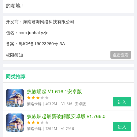
的领地！
开发商：海南君海网络科技有限公司
包名：com.junhai.yzjq
备案：粤ICP备19023260号-3A
权限须知
点击查看
同类推荐
蚁族崛起 V1.616.1安卓版
进入
策略卡牌
403.2M
V1.616.1安卓版
蚁族崛起最新破解版安卓版 v1.766.0
进入
策略卡牌
736.1M
v1.766.0