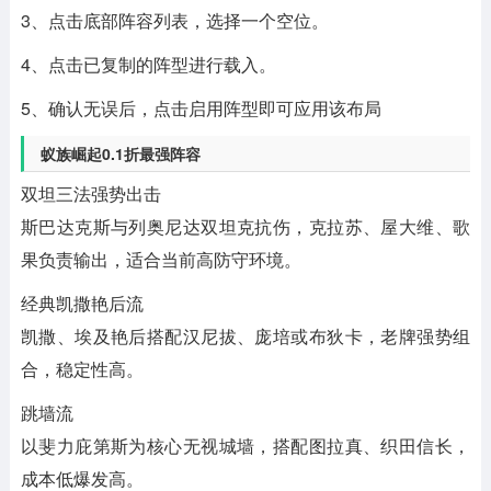
3、点击底部‌阵容列表‌，选择一个‌空位‌。
4、点击已复制的阵型进行‌载入‌。
5、确认无误后，点击‌启用阵型‌即可应用该布局
蚁族崛起0.1折最强阵容
双坦三法强势出击
斯巴达克斯与列奥尼达双坦克抗伤，克拉苏、屋大维、歌
果负责输出，适合当前高防守环境。
经典凯撒艳后流
凯撒、埃及艳后搭配汉尼拔、庞培或布狄卡，老牌强势组
合，稳定性高。
跳墙流
以斐力庇第斯为核心无视城墙，搭配图拉真、织田信长，
成本低爆发高。