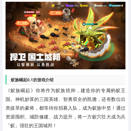
蚁族崛起0.1折游戏介绍
《蚁族崛起》你将作为蚁族统帅，建造你的专属蚂蚁王
国。神机妙算的三国英雄、智勇双全的凯撒，还有数位出
类拔萃的豪将，都等待你招募入队，成为蚁族中坚！通过
资源囤积、城防修建、战力提升，将一方蚁穴壮大成为兵
「蚁」强壮的王国城邦！