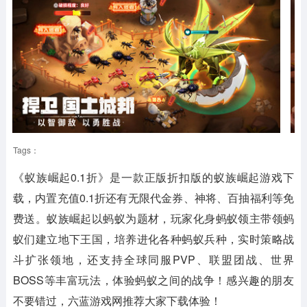
Tags：
《蚁族崛起0.1折》
是一款正版折扣版的蚁族崛起游戏下
载，内置充值0.1折还有无限代金券、神将、百抽福利等免
费送。蚁族崛起以蚂蚁为题材，玩家化身蚂蚁领主带领蚂
蚁们建立地下王国，培养进化各种蚂蚁兵种，实时策略战
斗扩张领地，还支持全球同服PVP、联盟团战、世界
BOSS等丰富玩法，体验蚂蚁之间的战争！感兴趣的朋友
不要错过，六蓝游戏网推荐大家下载体验！