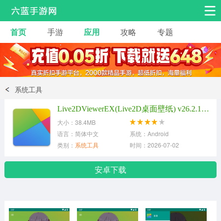
首页
手游
应用
攻略
专题
安卓手游
手游工具
热门手游
角色扮演
益智休闲
系统工具
动作射击
赛车飞行
策略卡牌
Live2DViewerEX(Live2D桌面壁纸) v26.2.142安卓版
冒险解谜
经营养成
音乐舞蹈
大小：38.4MB
语言：简体中文
系统：Android
类别：
系统工具
时间：2026-07-02
体育竞技
桌游棋牌
手游工具
安卓下载