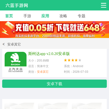
首页
手游
应用
攻略
专题
安卓手游
手游工具
热门手游
角色扮演
益智休闲
安卓其它
动作射击
赛车飞行
策略卡牌
斯柯达app v2.0.20安卓版
冒险解谜
经营养成
音乐舞蹈
大小：205.6MB
语言：简体中文
系统：Android
类别：
安卓其它
时间：2026-07-03
体育竞技
桌游棋牌
手游工具
安卓下载