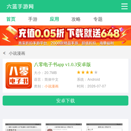
首页
手游
应用
攻略
专题
安卓手游
手游工具
热门手游
角色扮演
益智休闲
小说漫画
动作射击
赛车飞行
策略卡牌
八零电子书app v1.0.3安卓版
冒险解谜
经营养成
音乐舞蹈
大小：20.7MB
语言：简体中文
系统：Android
类别：
小说漫画
时间：2026-07-07
体育竞技
桌游棋牌
手游工具
安卓下载