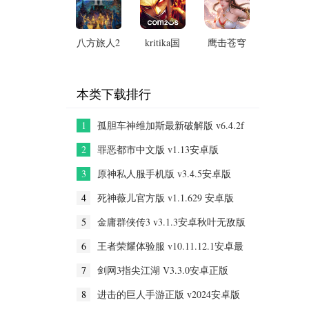
版)
v2.3.7安
(Abyss) 官
v0.6.1.35516
卓版
方版v2.35
安卓版
八方旅人2
kritika国
鹰击苍穹
PC移植版
际版
无限领真
v1.0安卓
v5.28.3官
充破解版
版
方安卓版
v500.120
本类下载排行
安卓版
1
孤胆车神维加斯最新破解版 v6.4.2f
安卓版
2
罪恶都市中文版 v1.13安卓版
3
原神私人服手机版 v3.4.5安卓版
4
死神薇儿官方版 v1.1.629 安卓版
5
金庸群侠传3 v3.1.3安卓秋叶无敌版
6
王者荣耀体验服 v10.11.12.1安卓最
新版
7
剑网3指尖江湖 V3.3.0安卓正版
8
进击的巨人手游正版 v2024安卓版