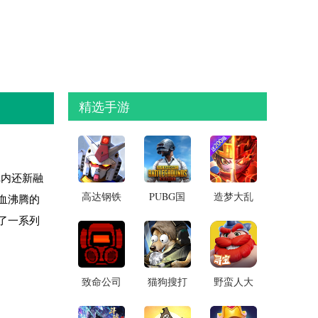
精选手游
戏内还新融
高达钢铁
PUBG国
造梦大乱
血沸腾的
之诗破解
际服地铁
斗手机版
了一系列
版内置菜
逃生
单
致命公司
猫狗搜打
野蛮人大
手机版
撤内置
作战2
MOD菜单