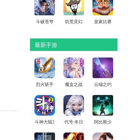
版
斗破苍穹
饥荒灵幻
皇家比赛
手机版
稳定版
消除无限
星星金币
破解版
最新手游
烈火斩手
魔盒之战
云端之约
游0.1折扣
无限金币
0.1折扣版
服 安卓版
版 v1.0.3
v1.0安卓
v99.0.1
安卓版
版
斗神大陆2
代号:冬日
阿比斯少
折相思免
求生
年冒险团
广告
(TapTap
国际服