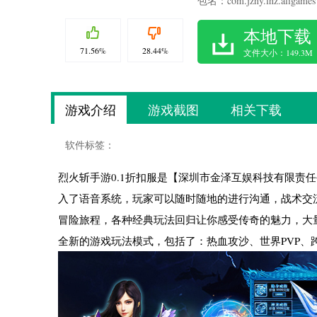
包名：com.jzhy.lhz.aligames
本地下载
71.56%
28.44%
文件大小：149.3M
游戏介绍
游戏截图
相关下载
软件标签：
烈火斩手游0.1折扣服是【深圳市金泽互娱科技有限责
入了语音系统，玩家可以随时随地的进行沟通，战术交
冒险旅程，各种经典玩法回归让你感受传奇的魅力，大
全新的游戏玩法模式，包括了：热血攻沙、世界PVP