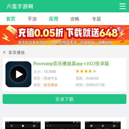
首页
手游
应用
攻略
专题
安卓手游
手游工具
热门手游
角色扮演
益智休闲
影音播放
动作射击
赛车飞行
策略卡牌
Poweramp音乐播放器app v1023安卓版
冒险解谜
经营养成
音乐舞蹈
大小：16.9MB
语言：简体中文
系统：Android
类别：
影音播放
时间：2026-07-08
体育竞技
桌游棋牌
手游工具
安卓下载