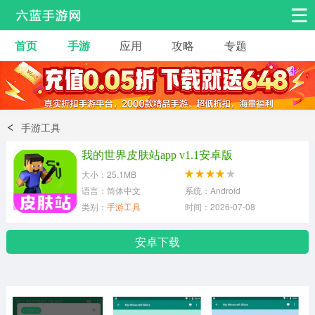
首页
手游
应用
攻略
专题
安卓手游
手游工具
热门手游
角色扮演
益智休闲
手游工具
动作射击
赛车飞行
策略卡牌
我的世界皮肤站app v1.1安卓版
冒险解谜
经营养成
音乐舞蹈
大小：25.1MB
语言：简体中文
系统：Android
类别：
手游工具
时间：2026-07-08
体育竞技
桌游棋牌
手游工具
安卓下载