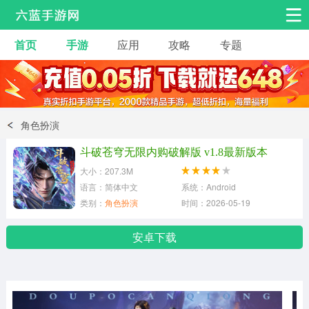
首页
手游
应用
攻略
专题
安卓手游
手游工具
热门手游
角色扮演
益智休闲
角色扮演
动作射击
赛车飞行
策略卡牌
斗破苍穹无限内购破解版 v1.8最新版本
冒险解谜
经营养成
音乐舞蹈
大小：207.3M
语言：简体中文
系统：Android
类别：
角色扮演
时间：2026-05-19
体育竞技
桌游棋牌
手游工具
安卓下载