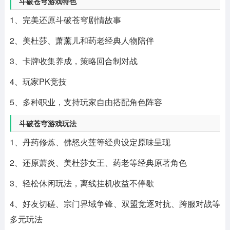
斗破苍穹游戏特色
1、完美还原斗破苍穹剧情故事
2、美杜莎、萧薰儿和药老经典人物陪伴
3、卡牌收集养成，策略回合制对战
4、玩家PK竞技
5、多种职业，支持玩家自由搭配角色阵容
斗破苍穹游戏玩法
1、丹药修炼、佛怒火莲等经典设定原味呈现
2、还原萧炎、美杜莎女王、药老等经典原著角色
3、轻松休闲玩法，离线挂机收益不停歇
4、好友切磋、宗门界域争锋、双盟竞逐对抗、跨服对战等
多元玩法