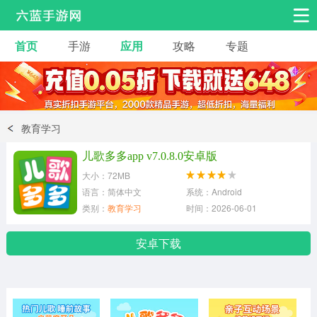
首页
手游
应用
攻略
专题
安卓手游
手游工具
热门手游
角色扮演
益智休闲
教育学习
动作射击
赛车飞行
策略卡牌
儿歌多多app v7.0.8.0安卓版
冒险解谜
经营养成
音乐舞蹈
大小：72MB
语言：简体中文
系统：Android
类别：
教育学习
时间：2026-06-01
体育竞技
桌游棋牌
手游工具
安卓下载