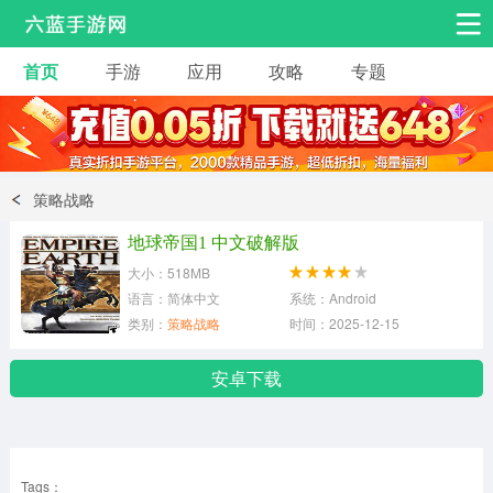
首页
手游
应用
攻略
专题
安卓手游
手游工具
热门手游
角色扮演
益智休闲
策略战略
动作射击
赛车飞行
策略卡牌
地球帝国1 中文破解版
冒险解谜
经营养成
音乐舞蹈
大小：518MB
语言：简体中文
系统：Android
类别：
策略战略
时间：2025-12-15
体育竞技
桌游棋牌
安卓下载
Tags：