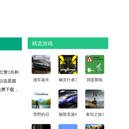
精选游戏
红警2共和
撞车嘉年
幽灵行者2
捣蛋鹅电
以说是圆
华2
脑版
免费下载，
荒野的召
极限竞速8
泰坦之旅2
唤垂钓者
破解版