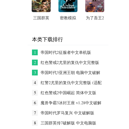
破解版
破解版
三国群英
密教模拟
为了吾王2
传7破解版
器电脑版
汉化破解
中文电脑
中文免安
版
版
装破解版
本类下载排行
1
帝国时代2征服者中文单机版
[Win10/win11可用版]
2
红色警戒2尤里的复仇中文完整版
(Win10可用版)
3
帝国时代3亚洲王朝 电脑中文破解
版
4
红警2尤里的复仇中文完整版 (适配
Win10)
5
红色警戒2中国崛起 简体中文版
6
魔兽争霸3冰封王座 v1.28中文破解
版
7
帝国时代罗马复兴 中文破解版
8
三国群英传7破解版 中文电脑版