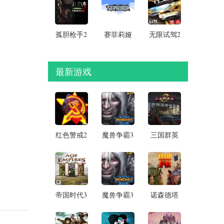
孤胆枪手2
赛菲莉娅
无限试驾2
重装上阵
Sephiria【学
电脑版
单机电脑
习版】
免费版
最新游戏
红色警戒2
魔兽争霸3
三国群英
共和国之
冰封王座
传8单机版
辉 电脑免
中文硬盘
电脑破解
安装版
破解版
版
帝国时代3
魔兽争霸3
诺森德塔
亚洲王朝
冰封王座
防中文版
电脑中文
v1.28中文
破解版