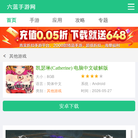
首页
手游
应用
攻略
专题
安卓手游
手游工具
热门手游
角色扮演
益智休闲
其他游戏
动作射击
赛车飞行
策略卡牌
凯瑟琳(Catherine) 电脑中文破解版
冒险解谜
经营养成
音乐舞蹈
大小：8GB
语言：简体中文
系统：Android
类别：
其他游戏
时间：2026-05-27
体育竞技
桌游棋牌
手游工具
安卓下载