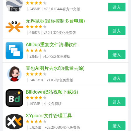
进入
245MB
v7.3.6.10444官方中文版
无界鼠标(鼠标控制多台电脑)
进入
640KB
v2.2.1.329汉化免费版
AllDup重复文件清理软件
进入
23MB
v4.5.75汉化免费版
豆包Ai图片去水印(批量去除)
进入
346.3MB
v1.0.2绿色免费版
Bilidown(B站视频下载器)
进入
493MB
中文免费版
XYplorer文件管理工具
进入
5.62MB
v28.20.0600汉化免费版