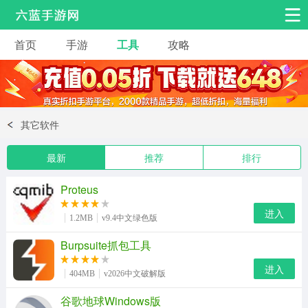
首页
手游
工具
攻略
安卓手游
手游工具
热门手游
角色扮演
益智休闲
其它软件
动作射击
赛车飞行
策略卡牌
最新
推荐
排行
冒险解谜
经营养成
音乐舞蹈
Proteus
体育竞技
桌游棋牌
手游工具
进入
1.2MB
v9.4中文绿色版
Burpsuite抓包工具
进入
404MB
v2026中文破解版
谷歌地球Windows版