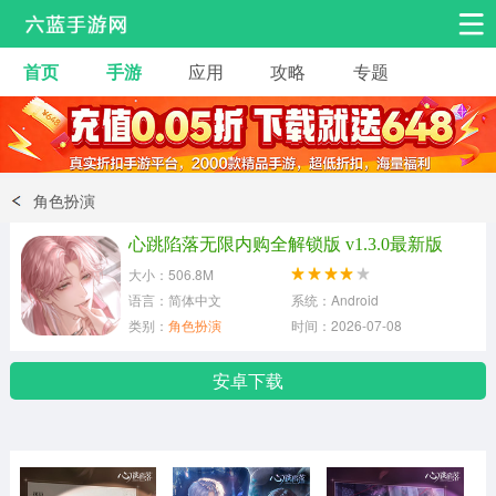
首页
手游
应用
攻略
专题
安卓手游
手游工具
热门手游
角色扮演
益智休闲
角色扮演
动作射击
赛车飞行
策略卡牌
心跳陷落无限内购全解锁版 v1.3.0最新版
冒险解谜
经营养成
音乐舞蹈
大小：506.8M
语言：简体中文
系统：Android
类别：
角色扮演
时间：2026-07-08
体育竞技
桌游棋牌
手游工具
安卓下载