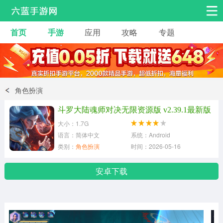
首页
手游
应用
攻略
专题
安卓手游
手游工具
热门手游
角色扮演
益智休闲
角色扮演
动作射击
赛车飞行
策略卡牌
斗罗大陆魂师对决无限资源版 v2.39.1最新版
冒险解谜
经营养成
音乐舞蹈
大小：1.7G
语言：简体中文
系统：Android
类别：
角色扮演
时间：2026-05-16
体育竞技
桌游棋牌
手游工具
安卓下载