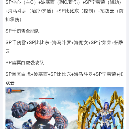
SP尘心（主C）+波塞西（副C/群伤）+SP宁荣荣（辅助）
+海马斗罗（治疗/护盾）+SP比比东（控制）+拓跋云（前
排承伤）
SP千仞雪全能队
SP千仞雪+SP比比东+海马斗罗+海魔女+SP宁荣荣+拓跋
云
SP幽冥白虎强攻队
SP幽冥白虎+波塞西+SP比比东+海马斗罗+SP宁荣荣+拓
跋云