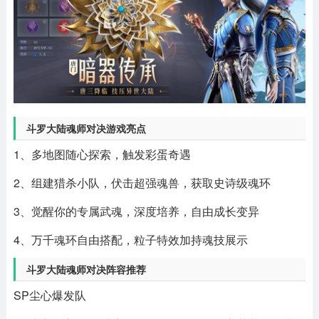
斗罗大陆魂师对决游戏亮点
1、多地图随心探索，触发彩蛋奇遇
2、组建猎杀小队，伏击超强魂兽，获取史诗级魂环
3、觉醒你的专属武魂，深度培养，自由成长变异
4、万千魂环自由搭配，粒子特效加持魂技展示
斗罗大陆魂师对决阵容推荐
SP尘心爆发队