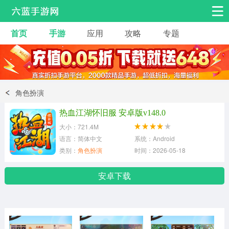
首页
手游
应用
攻略
专题
安卓手游
手游工具
热门手游
角色扮演
益智休闲
角色扮演
动作射击
赛车飞行
策略卡牌
热血江湖怀旧服 安卓版v148.0
冒险解谜
经营养成
音乐舞蹈
大小：721.4M
语言：简体中文
系统：Android
类别：
角色扮演
时间：2026-05-18
体育竞技
桌游棋牌
手游工具
安卓下载