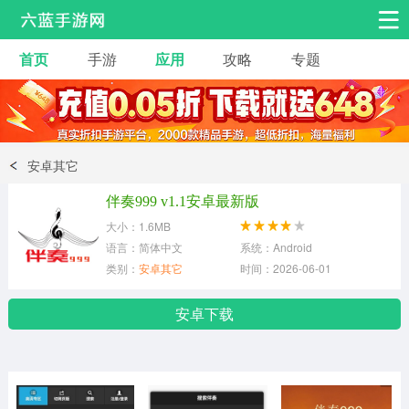
首页
手游
应用
攻略
专题
安卓手游
手游工具
热门手游
角色扮演
益智休闲
安卓其它
动作射击
赛车飞行
策略卡牌
伴奏999 v1.1安卓最新版
冒险解谜
经营养成
音乐舞蹈
大小：1.6MB
语言：简体中文
系统：Android
类别：
安卓其它
时间：2026-06-01
体育竞技
桌游棋牌
手游工具
安卓下载